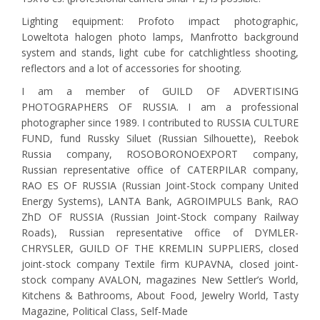
Lighting equipment: Profoto impact photographic,
Loweltota halogen photo lamps, Manfrotto background
system and stands, light cube for catchlightless shooting,
reflectors and a lot of accessories for shooting.
I am a member of GUILD OF ADVERTISING
PHOTOGRAPHERS OF RUSSIA. I am a professional
photographer since 1989. I contributed to RUSSIA CULTURE
FUND, fund Russky Siluet (Russian Silhouette), Reebok
Russia company, ROSOBORONOEXPORT company,
Russian representative office of CATERPILAR company,
RAO ES OF RUSSIA (Russian Joint-Stock company United
Energy Systems), LANTA Bank, AGROIMPULS Bank, RAO
ZhD OF RUSSIA (Russian Joint-Stock company Railway
Roads), Russian representative office of DYMLER-
CHRYSLER, GUILD OF THE KREMLIN SUPPLIERS, closed
joint-stock company Textile firm KUPAVNA, closed joint-
stock company AVALON, magazines New Settler’s World,
Kitchens & Bathrooms, About Food, Jewelry World, Tasty
Magazine, Political Class, Self-Made