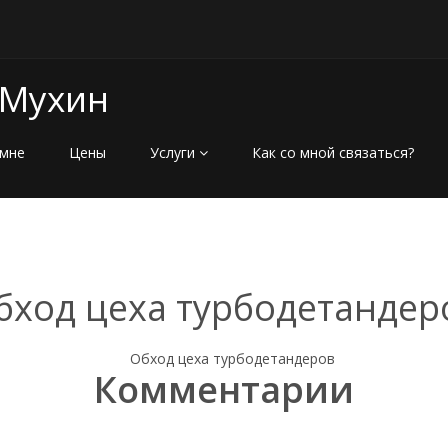
 Мухин
мне
Цены
Услуги
Как со мной связаться?
бход цеха турбодетандер
Комментарии