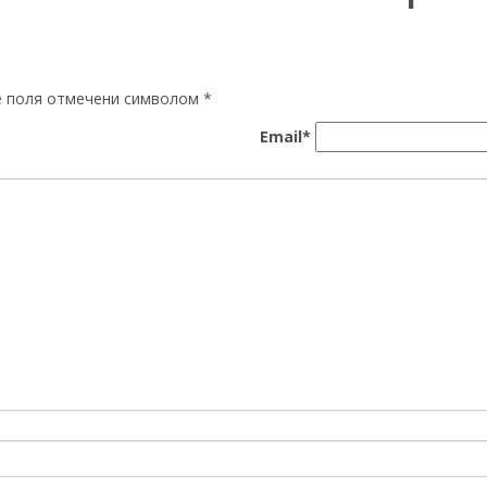
ые поля отмечени символом
*
Email*