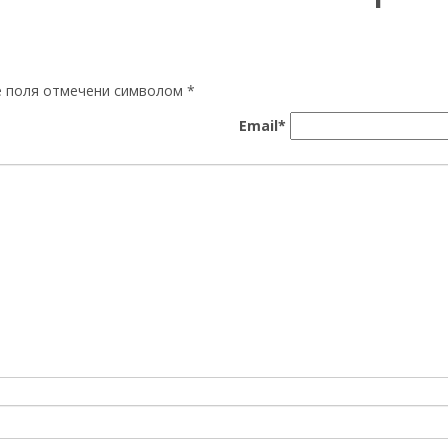
ые поля отмечени символом
*
Email*