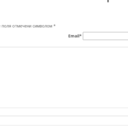
ые поля отмечени символом
*
Email*