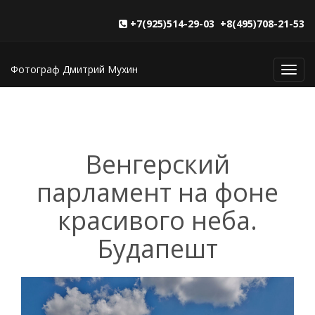
+7(925)514-29-03 +8(495)708-21-53
Фотограф Дмитрий Мухин
Toggl
navig
Венгерский
парламент на фоне
красивого неба.
Будапешт